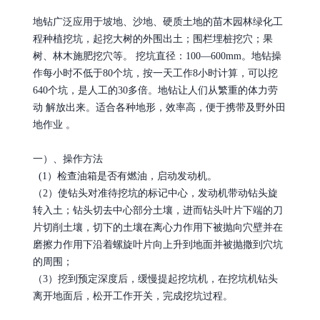
地钻广泛应用于坡地、沙地、硬质土地的苗木园林绿化工
程种植挖坑，起挖大树的外围出土；围栏埋桩挖穴；果
树、林木施肥挖穴等。 挖坑直径：100—600mm。地钻操
作每小时不低于80个坑，按一天工作8小时计算，可以挖
640个坑，是人工的30多倍。地钻让人们从繁重的体力劳
动 解放出来。适合各种地形，效率高，便于携带及野外田
地作业 。
一）、操作方法
(1）检查油箱是否有燃油，启动发动机。
（2）使钻头对准待挖坑的标记中心，发动机带动钻头旋
转入土；钻头切去中心部分土壤，进而钻头叶片下端的刀
片切削土壤，切下的土壤在离心力作用下被抛向穴壁并在
磨擦力作用下沿着螺旋叶片向上升到地面并被抛撒到穴坑
的周围；
（3）挖到预定深度后，缓慢提起挖坑机，在挖坑机钻头
离开地面后，松开工作开关，完成挖坑过程。