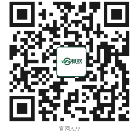
官网APP