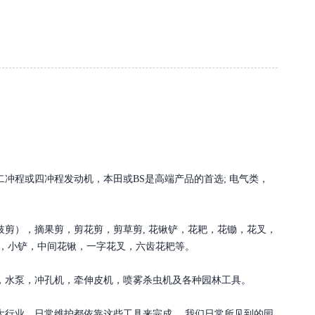
冲程或四冲程发动机，本田或BS是高端产品的首选; 电气类，
剪），摘果剪，剪花剪，剪草剪, 花锹铲，花耙，花锄，花叉，
锹，小铲，中间花锹，一字花叉，六齿花耙等。
，水泵，冲孔机，牵伸皮机，喷雾杀虫机及各种园林工具。
大行业，日常维护都依靠这些工具来完成。 我们日常所见到的园