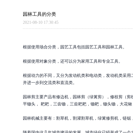
园林工具的分类
2021-08-10 17:30:45
根据使用场合分类，园艺工具包括园艺工具和园林工具。
根据使用对象分类，还可以分为家用工具和专业工具。
根据动力的不同，又分为发动机类和电动类，发动机类采用二
并进一步到交流类和直流类。
园林剪主要产品有修边机，园林剪（绿篱剪），修枝剪（剪枝
平锄头， 耙耙，三齿锄，三齿耙耙，锄耙，锄头锄，大花
园林机械主要有：割草机，割灌割草机，绿篱修剪机，链锯
随着国内这几年城市建设的发展，城市绿化已经形成了一个