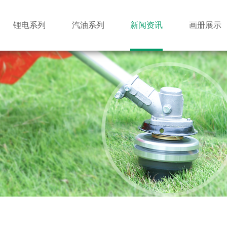
锂电系列
汽油系列
新闻资讯
画册展示
割灌机
绿篱机
锂电绿篱机
公司新闻
汽油锯
地钻
行业新闻
锂电高枝锯
微耕机
展会新闻
锂电电链锯
手推式