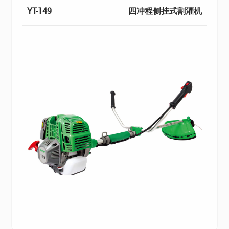
YT-149
四冲程侧挂式割灌机