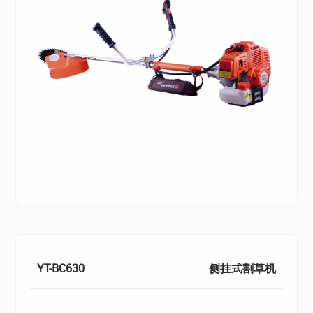
YT-BC630
侧挂式割草机