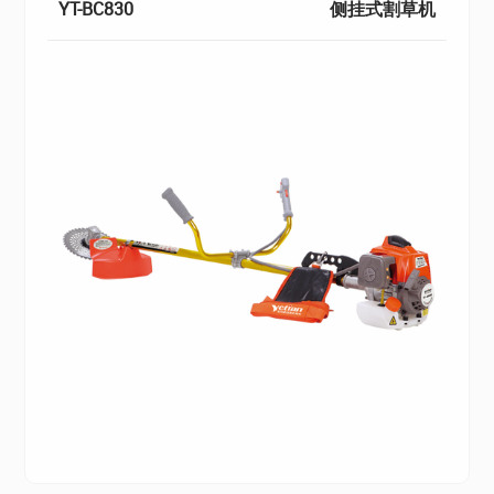
YT-BC830
侧挂式割草机