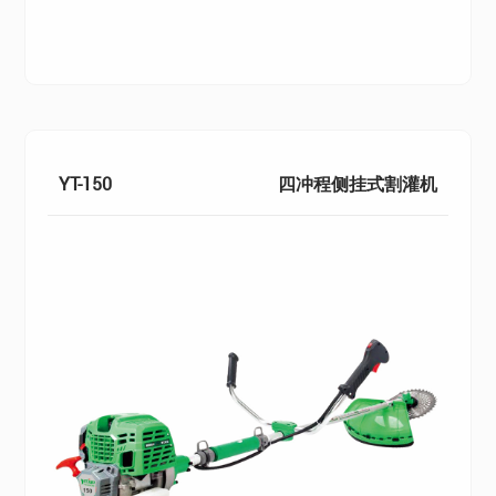
YT-150
四冲程侧挂式割灌机